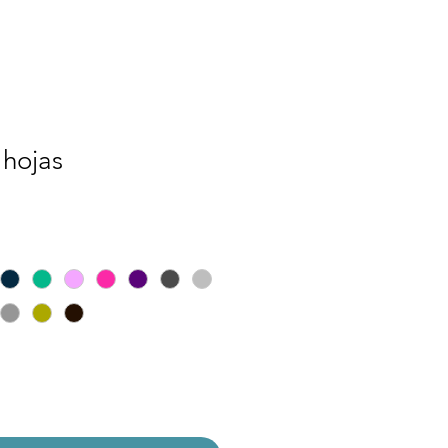
e hojas
ecio
e
erta