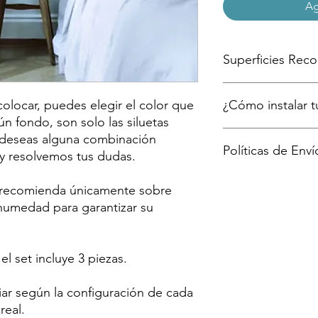
Ag
Superficies Re
Paredes lisas y pi
 colocar, puedes elegir el color que
¿Cómo instalar tu
menos 72 horas par
Madera con sella
gún fondo, son solo las siluetas
Cristales
Te mostramos en 7 sen
 deseas alguna combinación
Políticas de Enví
Acero Inoxidable
aquí
 y resolvemos tus dudas.
Cerámico
El envío se realiza p
e recomienda únicamente sobre
ajuste a los tiempos
e humedad para garantizar su
zona (Fedex, Paquetex
el tiempo de entrega 
enviaremos tu número
tu compra.
l set incluye 3 piezas.
iar según la configuración de cada
real.