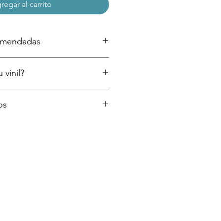
regar al carrito
comendadas
ntadas (si acabas de pintar espera al
 vinil?
a colocar tu vinil)
dor
cillos pasos como instalar tu vinil
os
or medio de la paquetería que se
 de entrega más rápidos según la
press, Estafeta, DHL o similar) y
es de 3 a 6 días hábiles. Te
 de guía para rastreo posterior a