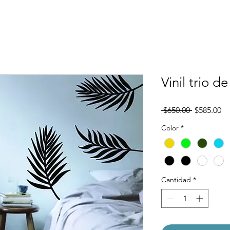
Vinil trio d
Precio
Pr
 $650.00 
$585.00
d
Color
*
of
Cantidad
*