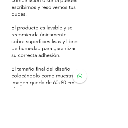
combinación distinta puedes
escribirnos y resolvemos tus
dudas.
El producto es lavable y se
recomienda únicamente
sobre superficies lisas y libres
de humedad para garantizar
su correcta adhesión.
El tamaño final del diseño
colocándolo como muestra la
imagen queda de 60x80 cm
alto.
El tono del color puede variar
según la configuración de
cada pantalla contra el
producto real.