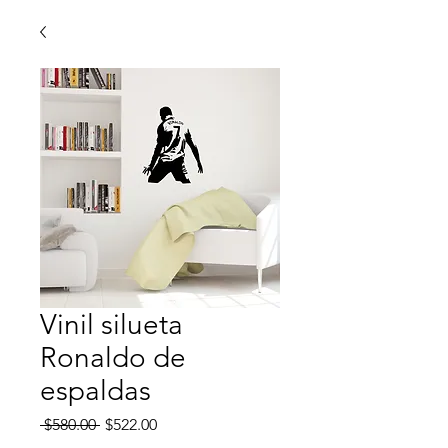
Vinil silueta
Ronaldo de
espaldas
Precio
Precio
 $580.00 
$522.00
de