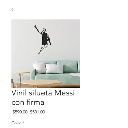
Vinil silueta Messi
con firma
Precio
Precio
 $590.00 
$531.00
de
oferta
Color
*