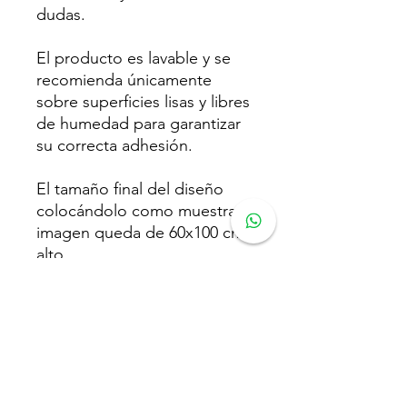
dudas.
El producto es lavable y se
recomienda únicamente
sobre superficies lisas y libres
de humedad para garantizar
su correcta adhesión.
El tamaño final del diseño
colocándolo como muestra la
imagen queda de 60x100 cm
alto.
El tono del color puede variar
según la configuración de
cada pantalla contra el
producto real.