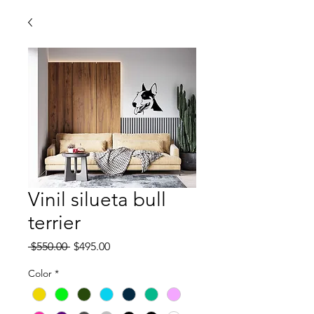
Vinil silueta bull
terrier
Precio
Precio
 $550.00 
$495.00
de
oferta
Color
*