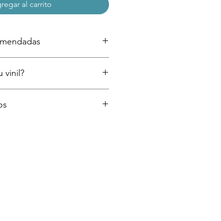
regar al carrito
comendadas
ntadas (si acabas de pintar espera al
 vinil?
a colocar tu vinil)
dor
cillos pasos como instalar tu vinil
os
or medio de la paquetería que se
 de entrega más rápidos según la
press, Estafeta, DHL o similar) y
es de 3 a 6 días hábiles. Te
 de guía para rastreo posterior a