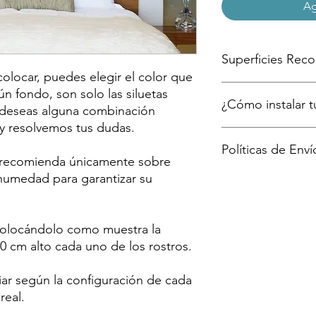
Ag
Superficies Re
 colocar, puedes elegir el color que
Paredes lisas y pi
gún fondo, son solo las siluetas
¿Cómo instalar tu
menos 72 horas par
 deseas alguna combinación
Madera con sella
 y resolvemos tus dudas.
Cristales
Te mostramos en 7 sen
Políticas de Enví
Acero Inoxidable
aquí
e recomienda únicamente sobre
Cerámico
e humedad para garantizar su
El envío se realiza p
ajuste a los tiempos
zona (Fedex, Paquetex
el tiempo de entrega 
 colocándolo como muestra la
enviaremos tu número
 cm alto cada uno de los rostros.
tu compra.
iar según la configuración de cada
real.