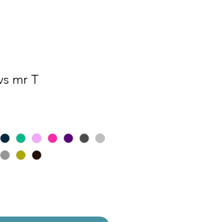
vs mr T
ecio
e
erta