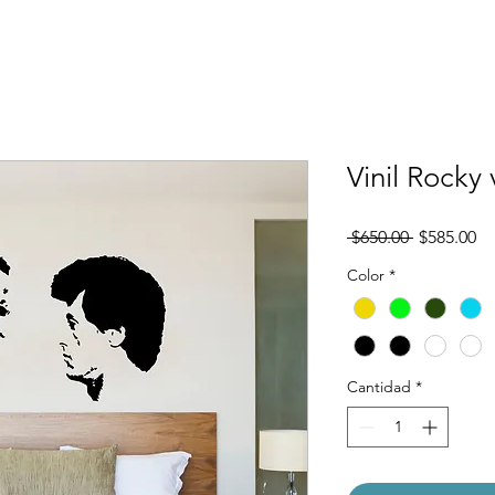
Vinil Rocky 
Precio
Pr
 $650.00 
$585.00
d
Color
*
of
Cantidad
*