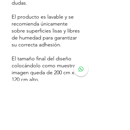
dudas.
El producto es lavable y se
recomienda únicamente
sobre superficies lisas y libres
de humedad para garantizar
su correcta adhesión.
El tamaño final del diseño
colocándolo como muestra la
imagen queda de 200 cm x
120 cm alto.
El tono del color puede variar
según la configuración de
cada pantalla contra el
producto real.
Cualquier duda que tengas