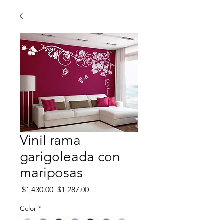
Vinil rama
garigoleada con
mariposas
Precio
Precio
 $1,430.00 
$1,287.00
de
oferta
Color
*