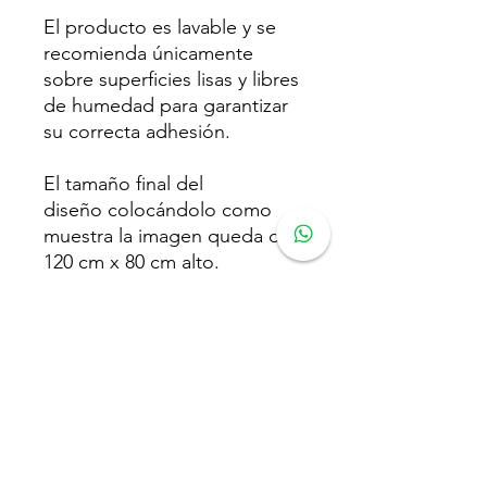
El producto es lavable y se
recomienda únicamente
sobre superficies lisas y libres
de humedad para garantizar
su correcta adhesión.
El tamaño final del
diseño colocándolo como
muestra la imagen queda de
120 cm x 80 cm alto.
El tono del color puede variar
según la configuración de
cada pantalla contra el
producto real.
Cualquier duda que tengas
estamos para servirte en