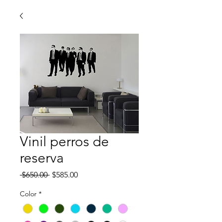
Vinil perros de
reserva
Precio
Precio
 $650.00 
$585.00
de
oferta
Color
*