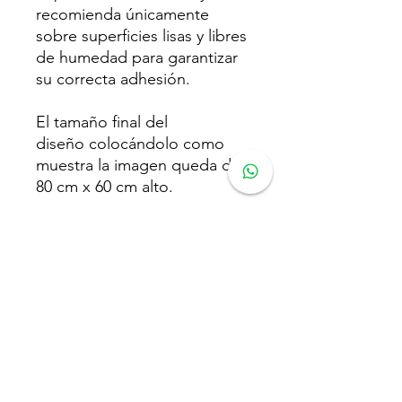
recomienda únicamente
sobre superficies lisas y libres
de humedad para garantizar
su correcta adhesión.
El tamaño final del
diseño colocándolo como
muestra la imagen queda de
80 cm x 60 cm alto.
El tono del color puede variar
según la configuración de
cada pantalla contra el
producto real.
Cualquier duda que tengas
estamos para servirte en
Wonder Walls :)