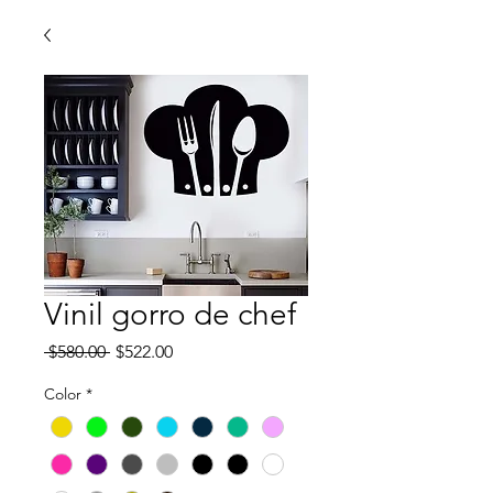
Vinil gorro de chef
Precio
Precio
 $580.00 
$522.00
de
oferta
Color
*