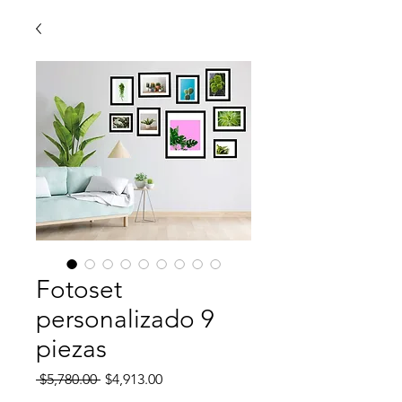
Fotoset
personalizado 9
piezas
Precio
Precio
 $5,780.00 
$4,913.00
de