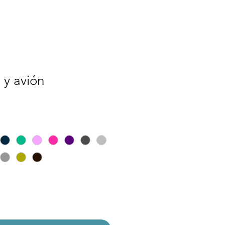
 y avión
ecio
e
erta