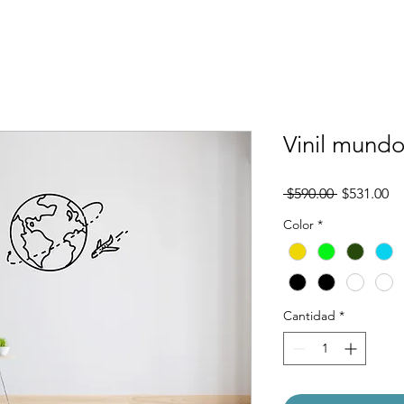
Vinil mundo
Precio
Pr
 $590.00 
$531.00
d
Color
*
of
Cantidad
*