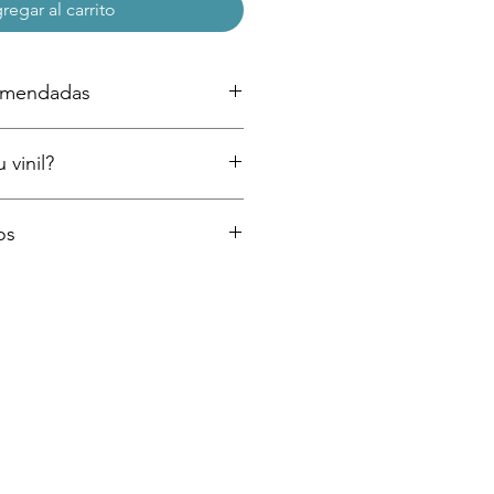
regar al carrito
comendadas
ntadas (si acabas de pintar espera al
 vinil?
a colocar tu vinil)
dor
cillos pasos como instalar tu vinil
os
or medio de la paquetería que se
 de entrega más rápidos según la
press, Estafeta, DHL o similar) y
es de 3 a 6 días hábiles. Te
 de guía para rastreo posterior a