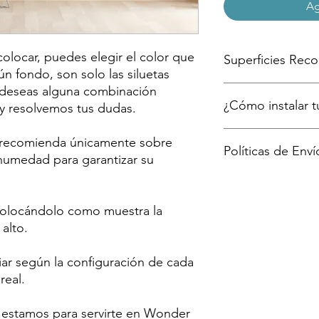
Ag
 colocar, puedes elegir el color que
Superficies Re
gún fondo, son solo las siluetas
 deseas alguna combinación
Paredes lisas y pi
¿Cómo instalar tu
menos 72 horas par
 y resolvemos tus dudas.
Madera con sella
Cristales
Te mostramos en 7 sen
e recomienda únicamente sobre
Políticas de Enví
Acero Inoxidable
aquí
e humedad para garantizar su
Cerámico
El envío se realiza p
ajuste a los tiempos
 colocándolo como muestra la
zona (Fedex, Paquetex
el tiempo de entrega 
 alto.
enviaremos tu número
tu compra.
iar según la configuración de cada
real.
 estamos para servirte en Wonder